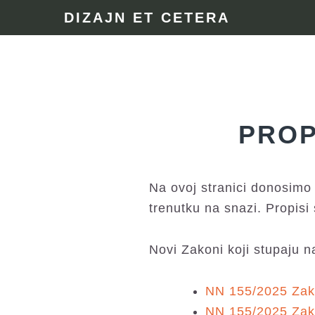
Skip
Skip
Skip
DIZAJN ET CETERA
to
to
to
primary
main
footer
navigation
content
PROP
Na ovoj stranici donosimo 
trenutku na snazi. Propisi 
Novi Zakoni koji stupaju n
NN 155/2025 Zako
NN 155/2025 Zak