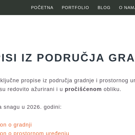
POČETNA
PORTFOLIO
BLOG
O NAM
ISI IZ PODRUČJA GR
ključne propise iz područja gradnje i prostornog u
su redovito ažurirani i u
pročišćenom
obliku.
a snagu u 2026. godini:
n o gradnji
on o prostornom uređenju