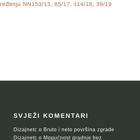
ređenju NN153/13, 65/17, 114/18, 39/19
SVJEŽI KOMENTARI
Dizajnetc
o
Bruto i neto površina zgrade
Dizajnetc
o
Mogućnost gradnje bez