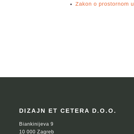
Zakon o prostornom u
FOOTER
DIZAJN ET CETERA D.O.O.
Biankinijeva 9
10 000 Zagreb