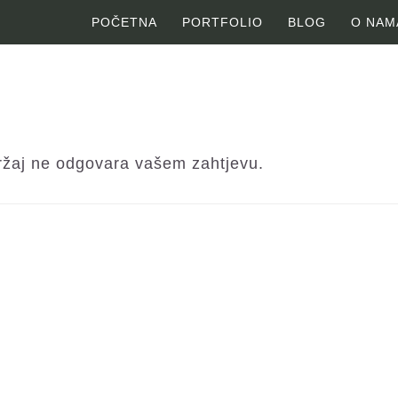
POČETNA
PORTFOLIO
BLOG
O NAM
držaj ne odgovara vašem zahtjevu.