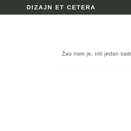
Skip
Skip
Skip
DIZAJN ET CETERA
to
to
to
primary
main
footer
navigation
content
Žao nam je, niti jedan sa