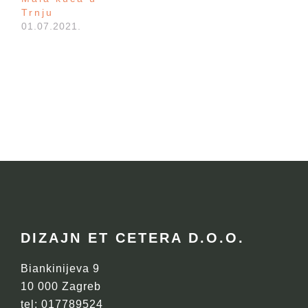
Trnju
01.07.2021.
FOOTER
DIZAJN ET CETERA D.O.O.
Biankinijeva 9
10 000 Zagreb
tel: 017789524