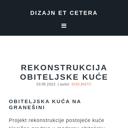
Skip
Skip
Skip
to
to
to
DIZAJN ET CETERA
primary
main
footer
navigation
content
REKONSTRUKCIJA
OBITELJSKE KUĆE
20.05.2022.
| autor:
DIZAJNETC
OBITELJSKA KUĆA NA
GRANEŠINI
Projekt rekonstrukcije postojeće kuće