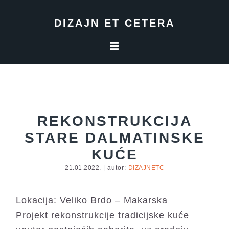
Skip
Skip
Skip
to
to
to
DIZAJN ET CETERA
primary
main
footer
navigation
content
REKONSTRUKCIJA
STARE DALMATINSKE
KUĆE
21.01.2022.
| autor:
DIZAJNETC
Lokacija: Veliko Brdo – Makarska
Projekt rekonstrukcije tradicijske kuće