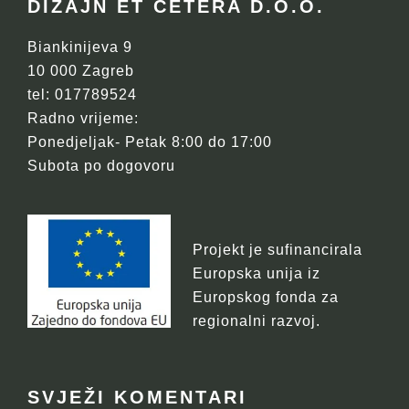
FOOTER
DIZAJN ET CETERA D.O.O.
Biankinijeva 9
10 000 Zagreb
tel: 017789524
Radno vrijeme:
Ponedjeljak- Petak 8:00 do 17:00
Subota po dogovoru
Projekt je sufinancirala
Europska unija iz
Europskog fonda za
regionalni razvoj.
SVJEŽI KOMENTARI