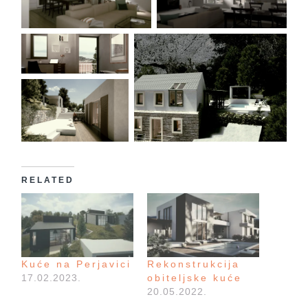
RELATED
Kuće na Perjavici
Rekonstrukcija
17.02.2023.
obiteljske kuće
20.05.2022.