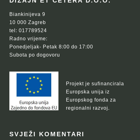
FOOTER
DIZAJN ET CETERA D.O.O.
Biankinijeva 9
10 000 Zagreb
tel: 017789524
Radno vrijeme:
Ponedjeljak- Petak 8:00 do 17:00
Subota po dogovoru
Projekt je sufinancirala
Europska unija iz
Europskog fonda za
regionalni razvoj.
SVJEŽI KOMENTARI