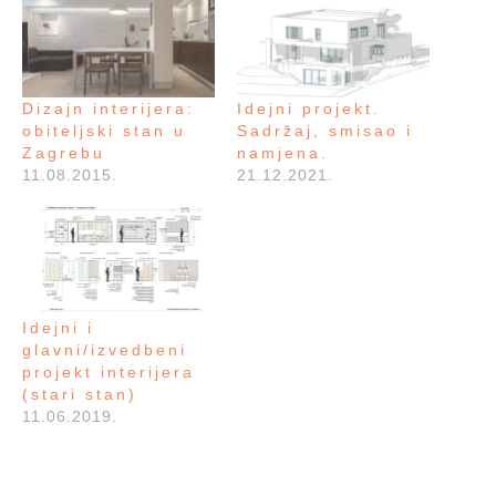
Dizajn interijera:
Idejni projekt.
obiteljski stan u
Sadržaj, smisao i
Zagrebu
namjena.
11.08.2015.
21.12.2021.
Idejni i
glavni/izvedbeni
projekt interijera
(stari stan)
11.06.2019.
SMJEŠTENO U:
NOVOSTI
,
UNCATEGORIZED