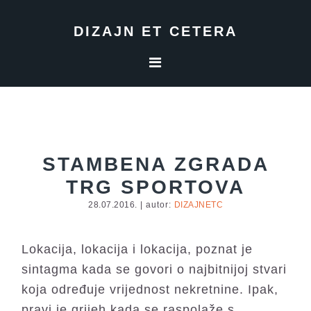
Skip
Skip
Skip
to
to
to
DIZAJN ET CETERA
primary
main
footer
navigation
content
STAMBENA ZGRADA
TRG SPORTOVA
28.07.2016.
| autor:
DIZAJNETC
Lokacija, lokacija i lokacija, poznat je
sintagma kada se govori o najbitnijoj stvari
koja određuje vrijednost nekretnine. Ipak,
pravi je grijeh kada se raspolaže s