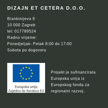
FOOTER
DIZAJN ET CETERA D.O.O.
Biankinijeva 9
10 000 Zagreb
tel: 017789524
Radno vrijeme:
Ponedjeljak- Petak 8:00 do 17:00
Subota po dogovoru
Projekt je sufinancirala
Europska unija iz
Europskog fonda za
regionalni razvoj.