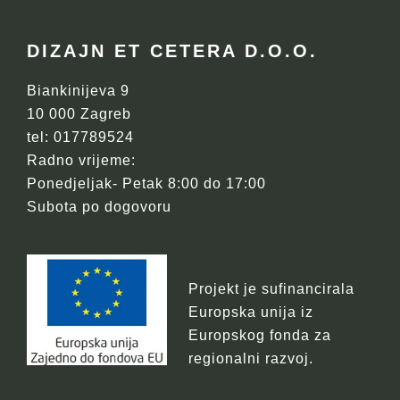
FOOTER
DIZAJN ET CETERA D.O.O.
Biankinijeva 9
10 000 Zagreb
tel: 017789524
Radno vrijeme:
Ponedjeljak- Petak 8:00 do 17:00
Subota po dogovoru
Projekt je sufinancirala
Europska unija iz
Europskog fonda za
regionalni razvoj.