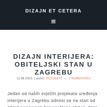
Skip
Skip
Skip
to
to
to
DIZAJN ET CETERA
primary
main
footer
navigation
content
DIZAJN INTERIJERA:
OBITELJSKI STAN U
ZAGREBU
11.08.2015.
| autor:
DIZAJNETC
2 KOMENTARA
Jedan od naših svježih projekata uređenja
interijera u Zagrebu odnosi se na stan od