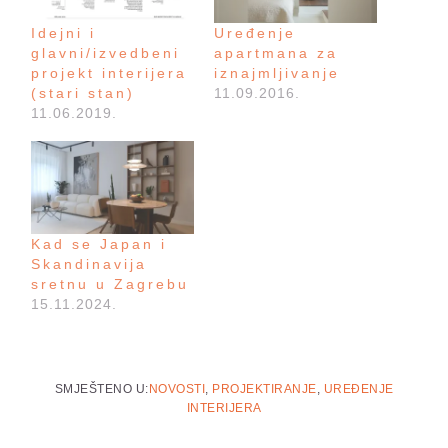
Idejni i
Uređenje
glavni/izvedbeni
apartmana za
projekt interijera
iznajmljivanje
(stari stan)
11.09.2016.
11.06.2019.
Kad se Japan i
Skandinavija
sretnu u Zagrebu
15.11.2024.
SMJEŠTENO U:
NOVOSTI
,
PROJEKTIRANJE
,
UREĐENJE
INTERIJERA