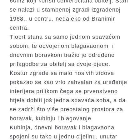
60m2 koji koristi četveročlana obitelj. Stan
se nalazi u stambenoj zgradi izgrađenoj
1968., u centru, nedaleko od Branimir
centra.
Tlocrt stana sa samo jednom spavaćom
sobom, te odvojenom blagavaonom i
dnevnim boravkom tražio je određene
prilagodbe za obitelj sa dvoje djece.
Kostur zgrade sa malo nosivih zidova
pokazao se kao vrlo zahvalan za uređenje
interijera prilikom čega se prvenstveno
htjela dobiti još jedna spavaća soba, a da
se zadrži što više preostalog prostora za
boravak, kuhinju i blagovanje.
Kuhinja, dnevni boravak i blagavaona
spojeni su tako u jednu cijelinu, unutar