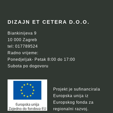
FOOTER
DIZAJN ET CETERA D.O.O.
Biankinijeva 9
10 000 Zagreb
tel: 017789524
Radno vrijeme:
Ponedjeljak- Petak 8:00 do 17:00
Subota po dogovoru
Projekt je sufinancirala
Europska unija iz
Europskog fonda za
regionalni razvoj.