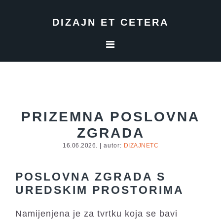
Skip
Skip
Skip
to
to
to
DIZAJN ET CETERA
primary
main
footer
navigation
content
PRIZEMNA POSLOVNA
ZGRADA
16.06.2026.
| autor:
DIZAJNETC
POSLOVNA ZGRADA S
UREDSKIM PROSTORIMA
Namijenjena je za tvrtku koja se bavi