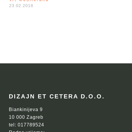
23.02.2018.
FOOTER
DIZAJN ET CETERA D.O.O.
Biankinijeva 9
10 000 Zagreb
tel: 017789524