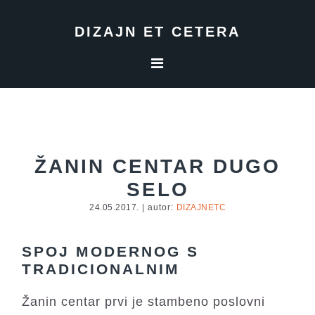
Skip
Skip
Skip
to
to
to
DIZAJN ET CETERA
primary
main
footer
navigation
content
ŽANIN CENTAR DUGO
SELO
24.05.2017.
| autor:
DIZAJNETC
SPOJ MODERNOG S
TRADICIONALNIM
Žanin centar prvi je stambeno poslovni