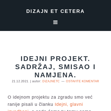
Skip
Skip
Skip
to
to
to
DIZAJN ET CETERA
primary
main
footer
navigation
content
IDEJNI PROJEKT.
SADRŽAJ, SMISAO I
NAMJENA.
21.12.2021.
| autor:
DIZAJNETC
OSTAVITE KOMENTAR
O idejnom projektu za zgradu smo već
ranije pisali u članku
Idejni, glavni