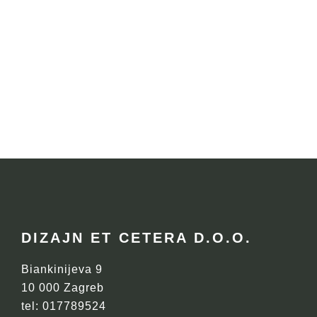
FOOTER
DIZAJN ET CETERA D.O.O.
Biankinijeva 9
10 000 Zagreb
tel: 017789524