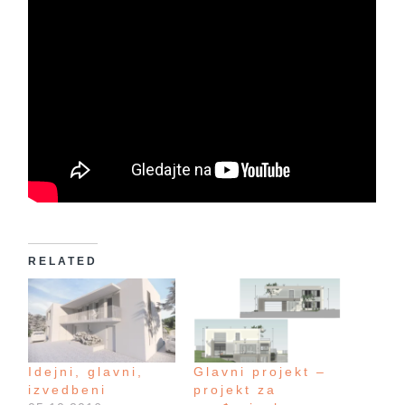
RELATED
Idejni, glavni,
Glavni projekt –
izvedbeni
projekt za